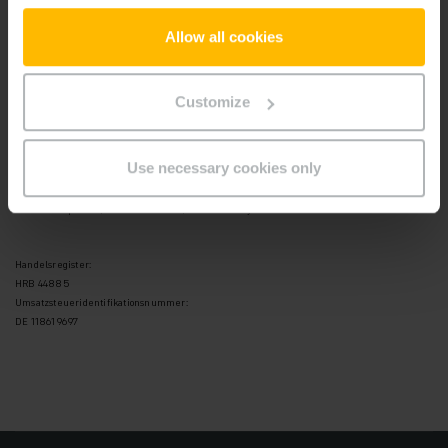
22047 Hamburg
Telefon: +49 40 6948-0
Allow all cookies
Telefax: +49 40 6948-1777
Aufsichtsrat:
Customize
Andreas Umbach (Vorsitzender)
Use necessary cookies only
Vorstand:
Dr. Lars Brzoska (Vorsitzender des Vorstandes),
Nadine Despineux, Dr. Tobias Harzer, Maik Manthey
Handelsregister:
HRB 44885
Umsatzsteueridentifikationsnummer:
DE 118619697