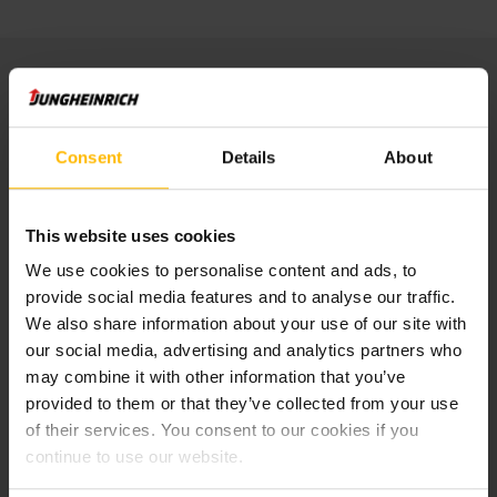
Verantwortlich für den Inhalt der Webseite:
Jungheinrich Service & Parts AG & Co. KG
Consent
Details
About
Friedrich-Ebert-Damm 129
22047 Hamburg
Tel: +49 40 6948 -0
This website uses cookies
Geschäftsleiter:
We use cookies to personalise content and ads, to
Mathias Lentfer
provide social media features and to analyse our traffic.
We also share information about your use of our site with
Registergericht Hamburg: HRA 105767
our social media, advertising and analytics partners who
UST-Ident-Nr.: DE814850968
may combine it with other information that you’ve
provided to them or that they’ve collected from your use
of their services. You consent to our cookies if you
Persönlich haftende Gesellschafterin:
continue to use our website.
Jungheinrich AG
Friedrich-Ebert-Damm 129